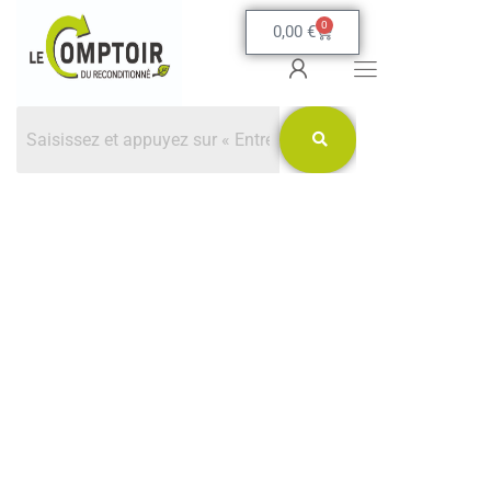
0
0,00
€
Boutique
Offre de lancement -10% sur
l'ensemble des produits et Frais de
port OFFERT avec le code