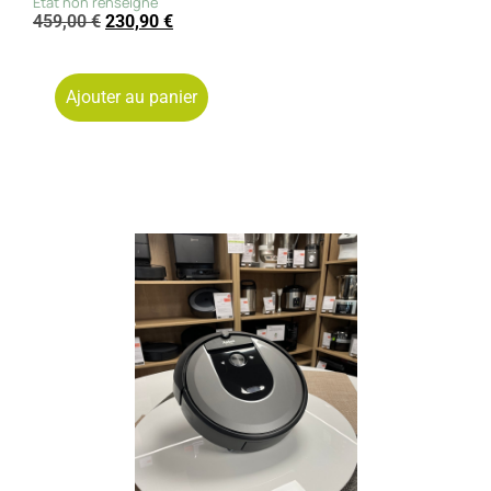
Etat non renseigné
459,00
€
230,90
€
Ajouter au panier