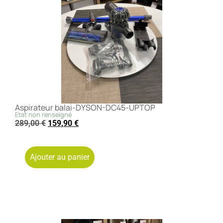
Aspirateur balai-DYSON-DC45-UPTOP
Etat non renseigné
289,00
€
159,90
€
Ajouter au panier