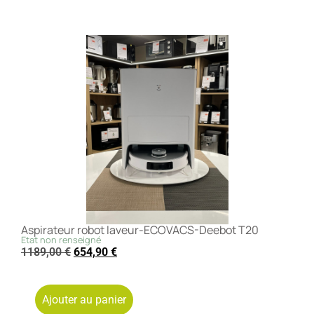
Aspirateur robot laveur-ECOVACS-Deebot T20
Etat non renseigné
1189,00
€
654,90
€
Ajouter au panier