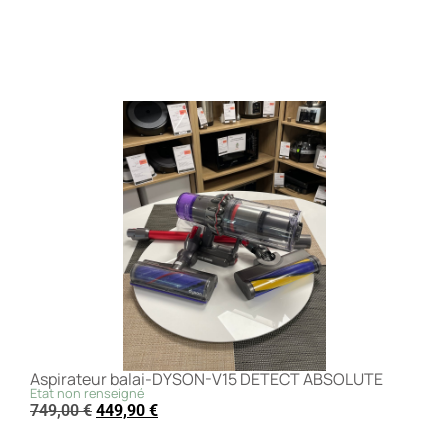
Aspirateur balai-DYSON-V15 DETECT ABSOLUTE
Etat non renseigné
749,00
€
449,90
€