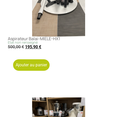
Aspirateur Balai-MIELE-HX1
Etat non renseigné
500,00
€
195,90
€
Ajouter au panier