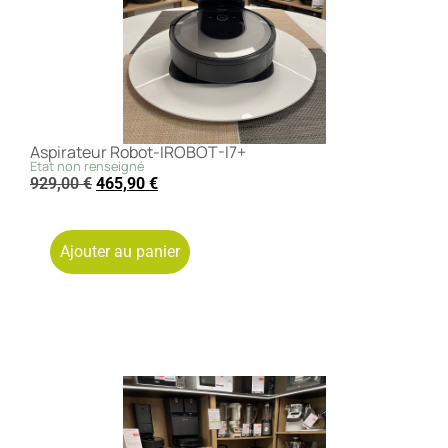
Aspirateur Robot-IROBOT-I7+
Etat non renseigné
929,00
€
465,90
€
Ajouter au panier