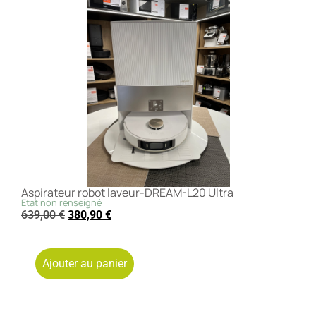
Aspirateur robot laveur-DREAM-L20 Ultra
Etat non renseigné
639,00
€
380,90
€
Ajouter au panier