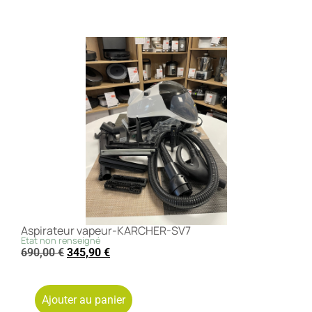
Aspirateur vapeur-KARCHER-SV7
Etat non renseigné
690,00
€
345,90
€
Ajouter au panier