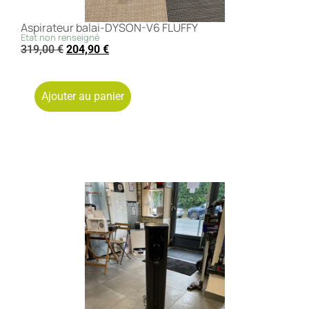
Aspirateur balai-DYSON-V6 FLUFFY
Etat non renseigné
319,00
€
204,90
€
Ajouter au panier