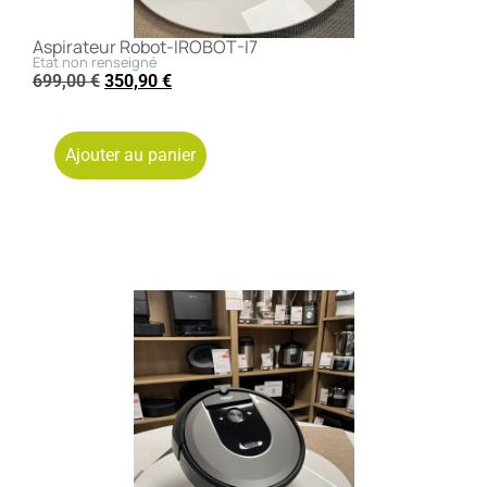
Aspirateur Robot-IROBOT-I7
Etat non renseigné
699,00
€
350,90
€
Ajouter au panier