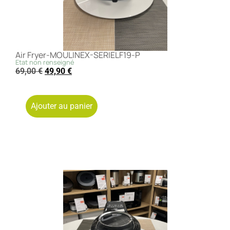
Air Fryer-MOULINEX-SERIELF19-P
Etat non renseigné
69,00
€
49,90
€
Ajouter au panier