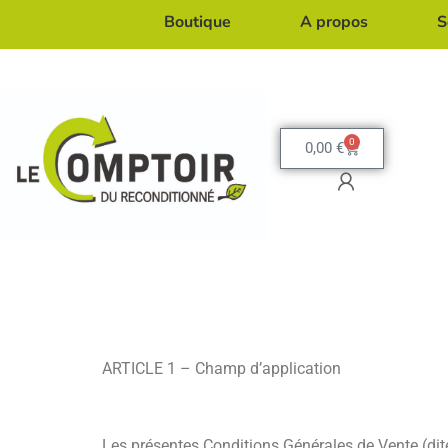
Boutique
A propos
S
0
0,00
€
Conditions
ARTICLE 1 – Champ d’application
Les présentes Conditions Générales de Vente (dite