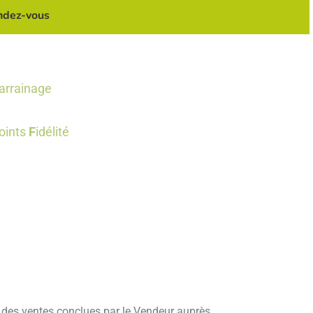
endez-vous
arrainage
oints
F
idélité
 vente
e des ventes conclues par le Vendeur auprès