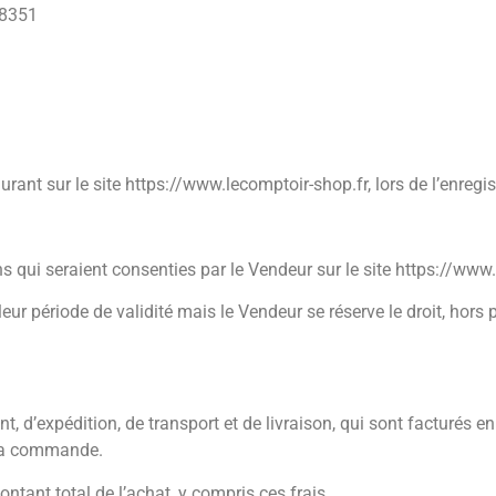
98351
gurant sur le site https://www.lecomptoir-shop.fr, lors de l’enr
s qui seraient consenties par le Vendeur sur le site https://www
ur période de validité mais le Vendeur se réserve le droit, hors pé
t, d’expédition, de transport et de livraison, qui sont facturés 
 la commande.
ant total de l’achat, y compris ces frais.