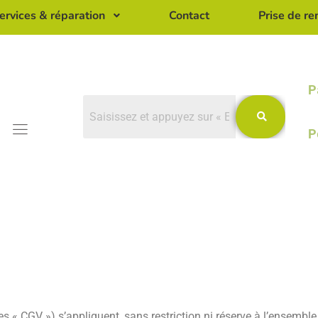
ervices & réparation
Contact
Prise de r
P
P
 générales de
s « CGV ») s’appliquent, sans restriction ni réserve à l’ensembl